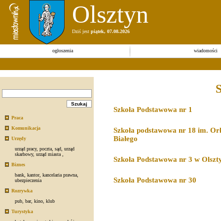
Olsztyn
Dziś jest
piątek, 07.08.2026
ogłoszenia
wiadomości
S
Szkoła Podstawowa nr 1
Praca
Komunikacja
Szkoła podstawowa nr 18 im. Or
Białego
Urzędy
urząd pracy
,
poczta
,
sąd
,
urząd
skarbowy
,
urząd miasta
,
Szkoła Podstawowa nr 3 w Olszt
Biznes
bank
,
kantor
,
kancelaria prawna
,
Szkoła Podstawowa nr 30
ubezpieczenia
Rozrywka
pub
,
bar
,
kino
,
klub
Turystyka