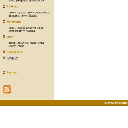
hotel
,
pensjonat
,
biuro podróży
Edukacja
szkoły wyższe
,
szkoły podstawowe
,
gimnazja
,
szkoły średnie
Motoryzacja
komis
,
pomoc drogowa
,
salon
samochodowy
,
warsztat
Sport
basen
,
lodowisko
,
jazda konna
,
sporty wodne
Katalog Firm
Artykuły
Reklama
Polityka prywatnosc