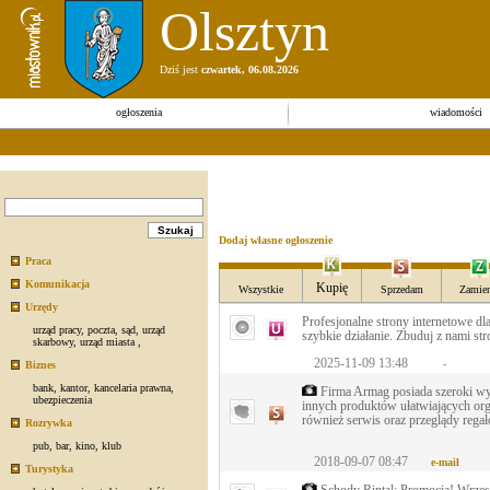
Olsztyn
Dziś jest
czwartek, 06.08.2026
ogłoszenia
wiadomości
Dodaj własne ogłoszenie
Praca
Komunikacja
Kupię
Wszystkie
Sprzedam
Zamien
Urzędy
Profesjonalne strony internetowe d
urząd pracy
,
poczta
,
sąd
,
urząd
szybkie działanie. Zbuduj z nami str
skarbowy
,
urząd miasta
,
2025-11-09 13:48
-
Biznes
bank
,
kantor
,
kancelaria prawna
,
Firma Armag posiada szeroki wy
ubezpieczenia
innych produktów ułatwiających or
również serwis oraz przeglądy rega
Rozrywka
pub
,
bar
,
kino
,
klub
2018-09-07 08:47
e-mail
Turystyka