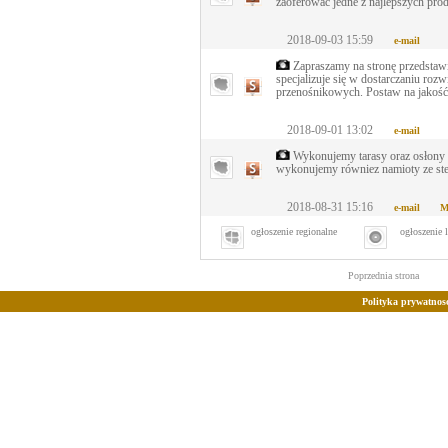
zaoferować jedne z najlepszych pro
2018-09-03 15:59
e-mail
Zapraszamy na stronę przedstawia
specjalizuje się w dostarczaniu rozw
przenośnikowych. Postaw na jakość
2018-09-01 13:02
e-mail
Wykonujemy tarasy oraz osłony na
wykonujemy równiez namioty ze stel
2018-08-31 15:16
e-mail
M
ogłoszenie regionalne
ogłoszenie 
Poprzednia strona
Polityka prywatnosc