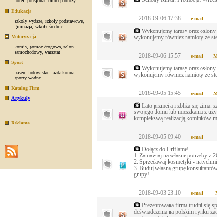
Schody Rintal: Promocja! Wrzesi
hotel
,
pensjonat
,
biuro podróży
Edukacja
2018-09-06 17:38
e-mail
szkoły wyższe
,
szkoły podstawowe
,
gimnazja
,
szkoły średnie
Wykonujemy tarasy oraz osłony na
Motoryzacja
wykonujemy równiez namioty ze stel
komis
,
pomoc drogowa
,
salon
samochodowy
,
warsztat
2018-09-06 15:57
e-mail
M
Sport
Wykonujemy tarasy oraz osłony na
basen
,
lodowisko
,
jazda konna
,
wykonujemy równiez namioty ze stel
sporty wodne
Katalog Firm
2018-09-05 15:45
e-mail
M
Artykuły
Lato przmeija i zbliża się zima. 
swojego domu lub mieszkania z uży
komplekswą realizacją kominków m
Reklama
2018-09-05 09:40
e-mail
Dołącz do Oriflame!
1. Zamawiaj na własne potrzeby z 2
2. Sprzedawaj kosmetyki - natychm
3. Buduj własną grupę konsultantów
grupy!
2018-09-03 23:10
e-mail
Prezentowana firma trudni się s
doświadczenia na polskim rynku z