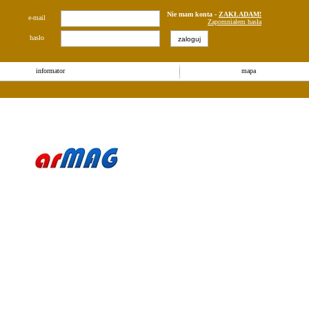
Nie mam konta -
ZAKŁADAM!
e-mail
Zapomniałem hasła
hasło
informator
mapa