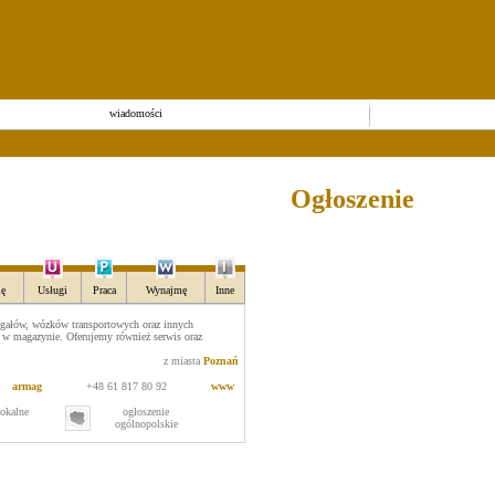
wiadomości
Ogłoszenie
ę
Usługi
Praca
Wynajmę
Inne
gałów, wózków transportowych oraz innych
y w magazynie. Oferujemy również serwis oraz
z miasta
Poznań
armag
+48 61 817 80 92
www
lokalne
ogłoszenie
ogólnopolskie