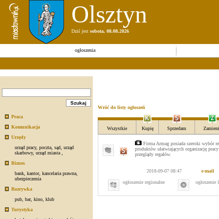
Olsztyn
Dziś jest
sobota, 08.08.2026
ogłoszenia
Wróć do listy ogłoszeń
Praca
Komunikacja
Wszystkie
Kupię
Sprzedam
Zamieni
Urzędy
Firma Armag posiada szeroki wybór re
urząd pracy
,
poczta
,
sąd
,
urząd
produktów ułatwiających organizację prac
skarbowy
,
urząd miasta
,
przeglądy regałów.
Biznes
2018-09-07 08:47
e-mail
bank
,
kantor
,
kancelaria prawna
,
ubezpieczenia
ogłoszenie regionalne
ogłoszenie 
Rozrywka
pub
,
bar
,
kino
,
klub
Turystyka