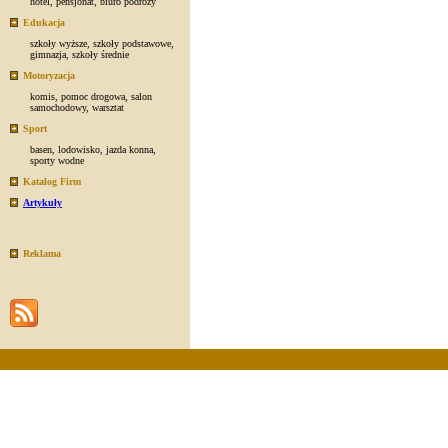
hotel
,
pensjonat
,
biuro podróży
Edukacja
szkoły wyższe
,
szkoły podstawowe
,
gimnazja
,
szkoły średnie
Motoryzacja
komis
,
pomoc drogowa
,
salon
samochodowy
,
warsztat
Sport
basen
,
lodowisko
,
jazda konna
,
sporty wodne
Katalog Firm
Artykuły
Reklama