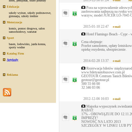
2015-12-30 07:24
e-mail
Mi
hotel
,
pensjonat
,
biuro podróży
Edukacja
Pora na wprowadzenie zdrowych 
zaoferowania najlepszą na rynku w
szkoły wyższe
,
szkoły podstawowe
,
warzyw, model JUICER LO-7045 Co
gimnazja
,
szkoły średnie
Motoryzacja
2015-01-10 22:47
e-mail
komis
,
pomoc drogowa
,
salon
samochodowy
,
warsztat
Hotel Flamingo Beach - Cypr - w
Sport
Cena obejmuje:
basen
,
lodowisko
,
jazda konna
,
Przelot samolotem, opłaty lotniskow
sporty wodne
opiekę rezydenta, ubezpieczenie.
Katalog Firm
Artykuły
2014-02-28 13:37
e-mail
Rezerwacja biletów międzynaro
www.biletyautobusowe.com.pl
Reklama
GEOTOUR Centrum Tanich Biletów 
geotour@geotour.pl
500 55 66 00
32 346 03 06
2012-12-06 16:03
e-mail
Majorka wypoczynek zwiedzanie
RABAT:
17% - OBOWIĄZUJE DO 12.11.
IMPREZY!
NOWOŚĆ NA LATO 2013
SZCZEGÓŁY W LINKU LUB P