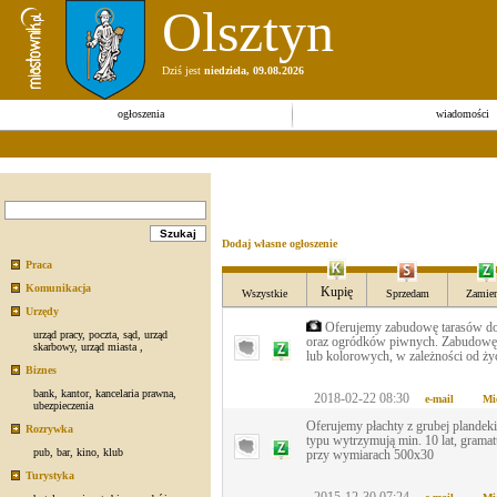
Olsztyn
Dziś jest
niedziela, 09.08.2026
ogłoszenia
wiadomości
Dodaj własne ogłoszenie
Praca
Komunikacja
Kupię
Wszystkie
Sprzedam
Zamien
Urzędy
Oferujemy zabudowę tarasów do
urząd pracy
,
poczta
,
sąd
,
urząd
oraz ogródków piwnych. Zabudowę 
skarbowy
,
urząd miasta
,
lub kolorowych, w zależności od życ
Biznes
bank
,
kantor
,
kancelaria prawna
,
2018-02-22 08:30
e-mail
Mi
ubezpieczenia
Oferujemy płachty z grubej plandek
Rozrywka
typu wytrzymują min. 10 lat, gramat
pub
,
bar
,
kino
,
klub
przy wymiarach 500x30
Turystyka