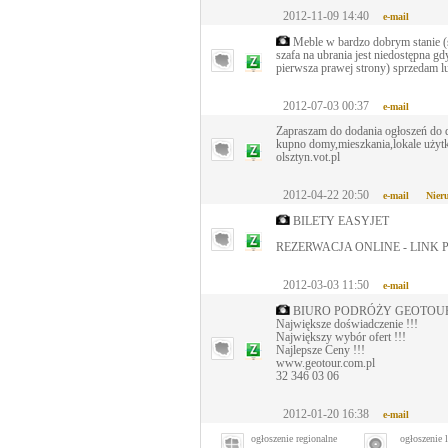
2012-11-09 14:40
e-mail
Meble w bardzo dobrym stanie (s
szafa na ubrania jest niedostępna gdy
pierwsza prawej strony) sprzedam l
2012-07-03 00:37
e-mail
Zapraszam do dodania ogłoszeń do 
kupno domy,mieszkania,lokale uży
olsztyn.vot.pl
2012-04-22 20:50
e-mail
Nier
BILETY EASYJET
REZERWACJA ONLINE - LINK 
2012-03-03 11:50
e-mail
BIURO PODRÓŻY GEOTOU
Największe doświadczenie !!!
Największy wybór ofert !!!
Najlepsze Ceny !!!
www.geotour.com.pl
32 346 03 06
2012-01-20 16:38
e-mail
ogłoszenie regionalne
ogłoszenie 