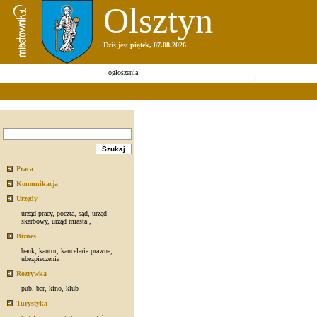
Olsztyn
Dziś jest
piątek, 07.08.2026
ogłoszenia
Praca
Komunikacja
Urzędy
urząd pracy
,
poczta
,
sąd
,
urząd
skarbowy
,
urząd miasta
,
Biznes
bank
,
kantor
,
kancelaria prawna
,
ubezpieczenia
Rozrywka
pub
,
bar
,
kino
,
klub
Turystyka