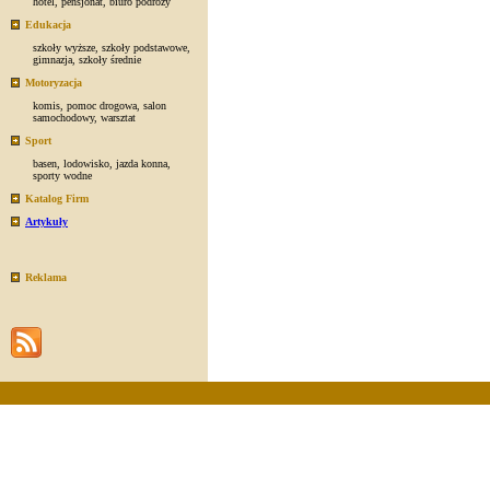
hotel
,
pensjonat
,
biuro podróży
Edukacja
szkoły wyższe
,
szkoły podstawowe
,
gimnazja
,
szkoły średnie
Motoryzacja
komis
,
pomoc drogowa
,
salon
samochodowy
,
warsztat
Sport
basen
,
lodowisko
,
jazda konna
,
sporty wodne
Katalog Firm
Artykuły
Reklama