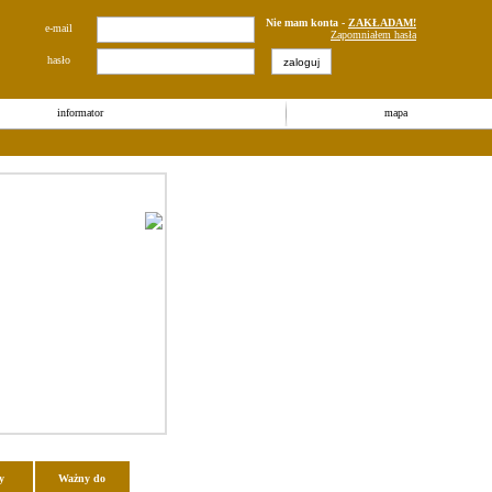
Nie mam konta -
ZAKŁADAM!
e-mail
Zapomniałem hasła
hasło
informator
mapa
y
Ważny do