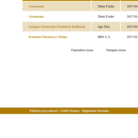
Accountant
Talent Finder
2017-03
Accountant
Talent Finder
2017-03
Zastępca Kierownika Produkcji Roślinnej
Agri Plus
2017-03
Kontroler Finansowy Sklepu
HRK S.A.
2017-03
Poprzednia strona
Następna strona
Polityka prywatnosci
| ©2026
Olsztyn
-
Regulamin
Kontakt