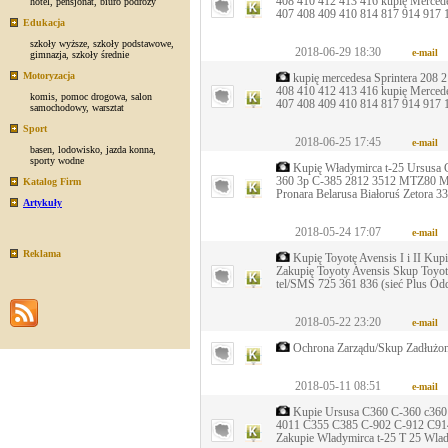
408 410 412 413 416 kupię Merced
hotel
,
pensjonat
,
biuro podróży
407 408 409 410 814 817 914 917 
Edukacja
szkoły wyższe
,
szkoły podstawowe
,
2018-06-29 18:30
e-mail
gimnazja
,
szkoły średnie
Motoryzacja
kupię mercedesa Sprintera 208 
408 410 412 413 416 kupię Merced
komis
,
pomoc drogowa
,
salon
407 408 409 410 814 817 914 917 
samochodowy
,
warsztat
Sport
2018-06-25 17:45
e-mail
basen
,
lodowisko
,
jazda konna
,
sporty wodne
Kupię Władymirca t-25 Ursusa 
360 3p C-385 2812 3512 MTZ80 MT
Katalog Firm
Pronara Belarusa Białoruś Zetora 
Artykuły
2018-05-24 17:07
e-mail
Reklama
Kupię Toyotę Avensis I i II Kupi
Zakupię Toyoty Avensis Skup Toyot 
tel/SMS 725 361 836 (sieć Plus O
2018-05-22 23:20
e-mail
Ochrona Zarządu/Skup Zadłużo
2018-05-11 08:51
e-mail
Kupie Ursusa C360 C-360 c360
4011 C355 C385 C-902 C-912 C914 
Zakupie Wladymirca t-25 T 25 Wl