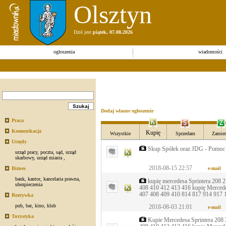
Olsztyn
Dziś jest
piątek, 07.08.2026
ogłoszenia
wiadomości
Dodaj własne ogłoszenie
Praca
Komunikacja
Kupię
Wszystkie
Sprzedam
Zamien
Urzędy
Skup Spółek oraz JDG - Pomo
urząd pracy
,
poczta
,
sąd
,
urząd
skarbowy
,
urząd miasta
,
2018-08-15 22:57
Biznes
e-mail
bank
,
kantor
,
kancelaria prawna
,
kupię mercedesa Sprintera 208 
ubezpieczenia
408 410 412 413 416 kupię Merced
407 408 409 410 814 817 914 917 
Rozrywka
pub
,
bar
,
kino
,
klub
2018-08-03 21:01
e-mail
Turystyka
Kupie Mercedesa Sprintera 208 