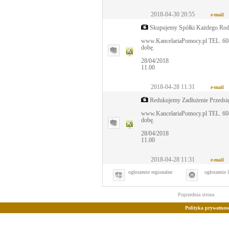
2018-04-30 20:55
e-mail
Skupujemy Spółki Każdego Rod
www.KancelariaPomocy.pl TEL. 608
dobę.
28/04/2018
11.00
2018-04-28 11:31
e-mail
Redukujemy Zadłużenie Przedsi
www.KancelariaPomocy.pl TEL. 608
dobę.
28/04/2018
11.00
2018-04-28 11:31
e-mail
ogłoszenie regionalne
ogłoszenie 
Poprzednia strona
Polityka prywatnosc