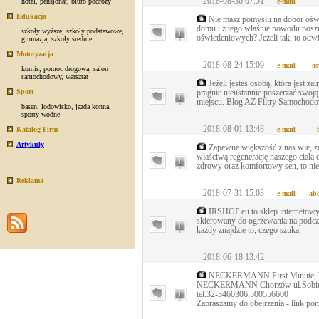
2018-08-30 07:51
hotel
,
pensjonat
,
biuro podróży
e-mail
Edukacja
Nie masz pomysłu na dobór oświ
domu i z tego właśnie powodu poszu
szkoły wyższe
,
szkoły podstawowe
,
oświetleniowych? Jeżeli tak, to od
gimnazja
,
szkoły średnie
Motoryzacja
2018-08-24 15:09
e-mail
os
komis
,
pomoc drogowa
,
salon
samochodowy
,
warsztat
Jeżeli jesteś osobą, która jest z
Sport
pragnie nieustannie poszerzać swoj
miejscu. Blog AZ Filtry Samochod
basen
,
lodowisko
,
jazda konna
,
sporty wodne
2018-08-01 13:48
Katalog Firm
e-mail
Artykuły
Zapewne większość z nas wie, ż
właściwą regenerację naszego ciała o
zdrowy oraz komfortowy sen, to ni
Reklama
2018-07-31 15:03
e-mail
ab
IRSHOP.eu to sklep internetowy,
skierowany do ogrzewania na podcz
każdy znajdzie to, czego szuka.
2018-06-18 13:42
-
NECKERMANN First Minute, L
NECKERMANN Chorzów ul.Sobies
tel.32-3460306,500556600
Zapraszamy do obejrzenia - link poni