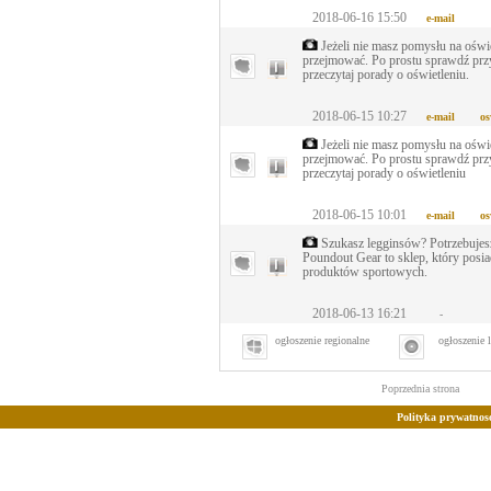
2018-06-16 15:50
e-mail
Jeżeli nie masz pomysłu na oświet
przejmować. Po prostu sprawdź przy
przeczytaj porady o oświetleniu.
2018-06-15 10:27
e-mail
os
Jeżeli nie masz pomysłu na oświet
przejmować. Po prostu sprawdź przy
przeczytaj porady o oświetleniu
2018-06-15 10:01
e-mail
os
Szukasz legginsów? Potrzebujes
Poundout Gear to sklep, który posi
produktów sportowych.
2018-06-13 16:21
-
ogłoszenie regionalne
ogłoszenie 
Poprzednia strona
Polityka prywatnosc