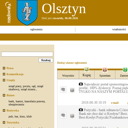
Olsztyn
Dziś jest
czwartek, 06.08.2026
ogłoszenia
wiadomości
Dodaj własne ogłoszenie
Praca
Komunikacja
Kupię
Wszystkie
Sprzedam
Zamien
Urzędy
Największy portal sponsoringow
urząd pracy
,
poczta
,
sąd
,
urząd
profile, 100% dyskrecji. Poznaj pięk
skarbowy
,
urząd miasta
,
TYLKO NA NASZYM PORTALU 
Biznes
bank
,
kantor
,
kancelaria prawna
,
2018-08-30 10:19
e-mail
ubezpieczenia
Pożyczki - bank odmawia Ci kre
Rozrywka
Bank nie chce dać ci Kredytu? Best-
pub
,
bar
,
kino
,
klub
Best-Kredyt Pożyczki Pozabankowe
Turystyka