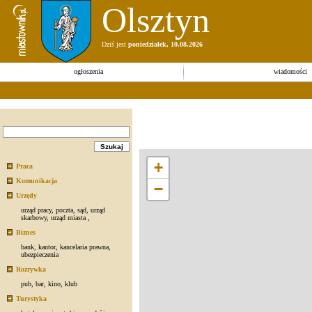
Olsztyn
Dziś jest
poniedziałek, 10.08.2026
ogłoszenia
wiadomości
+
Praca
Komunikacja
−
Urzędy
urząd pracy
,
poczta
,
sąd
,
urząd
skarbowy
,
urząd miasta
,
Biznes
bank
,
kantor
,
kancelaria prawna
,
ubezpieczenia
Rozrywka
pub
,
bar
,
kino
,
klub
Turystyka