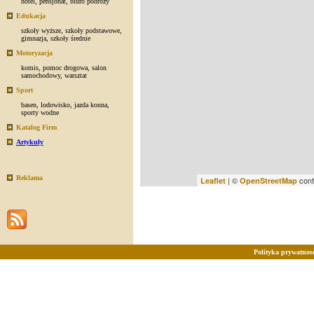
hotel
,
pensjonat
,
biuro podróży
Edukacja
szkoły wyższe
,
szkoły podstawowe
,
gimnazja
,
szkoły średnie
Motoryzacja
komis
,
pomoc drogowa
,
salon
samochodowy
,
warsztat
Sport
basen
,
lodowisko
,
jazda konna
,
sporty wodne
Katalog Firm
Artykuły
Reklama
| ©
cont
Leaflet
OpenStreetMap
Polityka prywatnosc