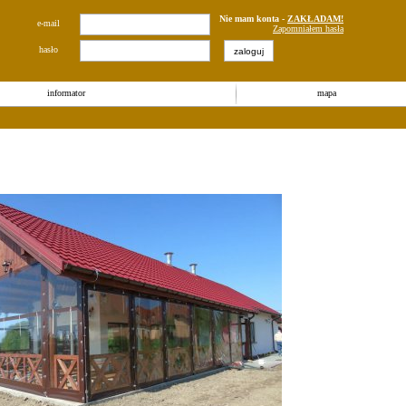
Nie mam konta -
ZAKŁADAM!
e-mail
Zapomniałem hasła
hasło
informator
mapa