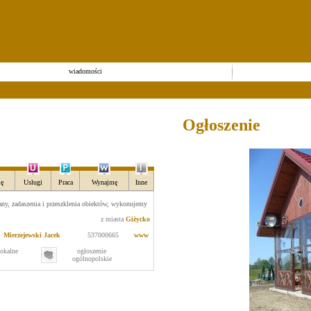
wiadomości
Ogłoszenie
ę
Usługi
Praca
Wynajmę
Inne
ny, zadaszenia i przeszklenia obiektów, wykonujemy
z miasta
Giżycko
Mierzejewski Jacek
537000665
www
lokalne
ogłoszenie
ogólnopolskie