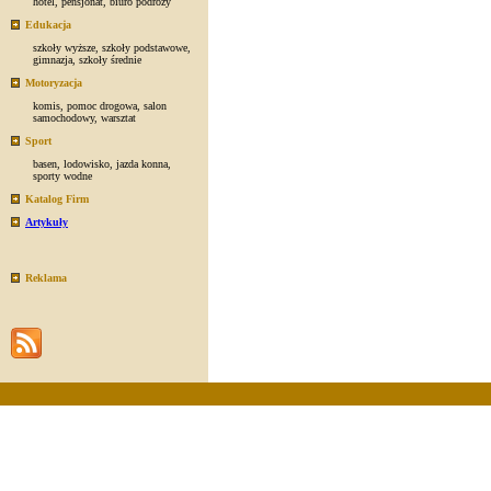
hotel
,
pensjonat
,
biuro podróży
Edukacja
szkoły wyższe
,
szkoły podstawowe
,
gimnazja
,
szkoły średnie
Motoryzacja
komis
,
pomoc drogowa
,
salon
samochodowy
,
warsztat
Sport
basen
,
lodowisko
,
jazda konna
,
sporty wodne
Katalog Firm
Artykuły
Reklama