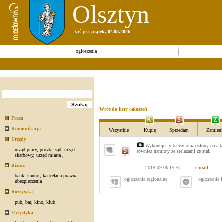
Olsztyn
Dziś jest
piątek, 07.08.2026
ogłoszenia
Wróć do listy ogłoszeń
Praca
Komunikacja
Wszystkie
Kupię
Sprzedam
Zamieni
Urzędy
Wykonujemy tarasy oraz osłony na alta
urząd pracy
,
poczta
,
sąd
,
urząd
równiez namioty ze stelażami ze stali
skarbowy
,
urząd miasta
,
Biznes
2018-09-06 15:57
e-mail
bank
,
kantor
,
kancelaria prawna
,
ogłoszenie regionalne
ogłoszenie 
ubezpieczenia
Rozrywka
pub
,
bar
,
kino
,
klub
Turystyka