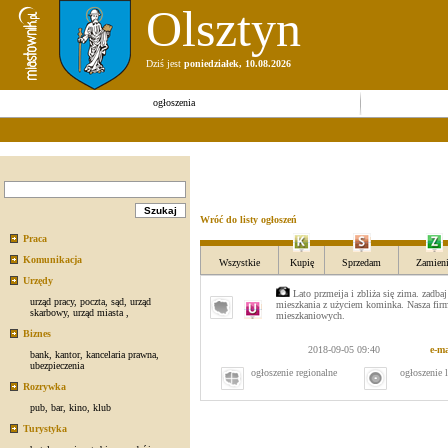
Olsztyn
Dziś jest
poniedziałek, 10.08.2026
ogłoszenia
Wróć do listy ogłoszeń
Praca
Komunikacja
Wszystkie
Kupię
Sprzedam
Zamieni
Urzędy
Lato przmeija i zbliża się zima. zadba
urząd pracy
,
poczta
,
sąd
,
urząd
mieszkania z użyciem kominka. Nasza fir
skarbowy
,
urząd miasta
,
mieszkaniowych.
Biznes
2018-09-05 09:40
e-ma
bank
,
kantor
,
kancelaria prawna
,
ubezpieczenia
ogłoszenie regionalne
ogłoszenie 
Rozrywka
pub
,
bar
,
kino
,
klub
Turystyka