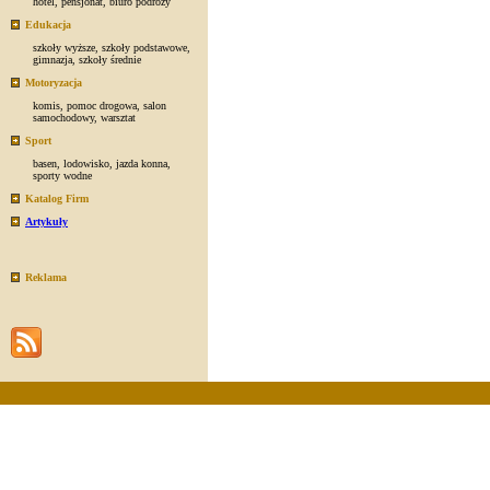
hotel
,
pensjonat
,
biuro podróży
Edukacja
szkoły wyższe
,
szkoły podstawowe
,
gimnazja
,
szkoły średnie
Motoryzacja
komis
,
pomoc drogowa
,
salon
samochodowy
,
warsztat
Sport
basen
,
lodowisko
,
jazda konna
,
sporty wodne
Katalog Firm
Artykuły
Reklama