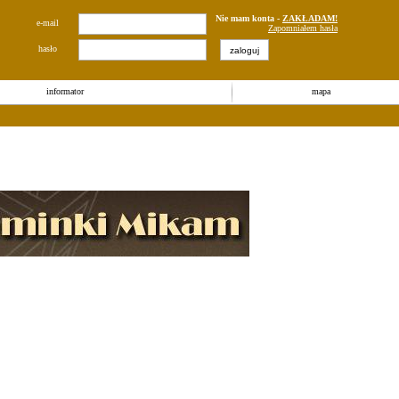
Nie mam konta -
ZAKŁADAM!
e-mail
Zapomniałem hasła
hasło
informator
mapa