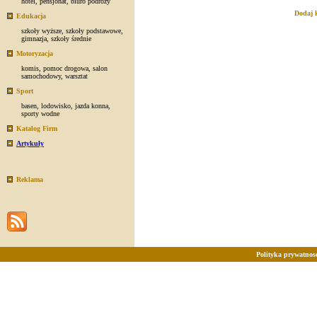
hotel
,
pensjonat
,
biuro podróży
Dodaj 
Edukacja
szkoły wyższe
,
szkoły podstawowe
,
gimnazja
,
szkoły średnie
Motoryzacja
komis
,
pomoc drogowa
,
salon
samochodowy
,
warsztat
Sport
basen
,
lodowisko
,
jazda konna
,
sporty wodne
Katalog Firm
Artykuły
Reklama
Polityka prywatnosc