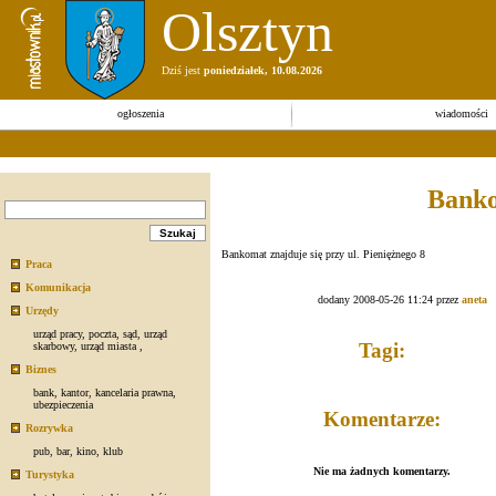
Olsztyn
Dziś jest
poniedziałek, 10.08.2026
ogłoszenia
wiadomości
Banko
Bankomat znajduje się przy ul. Pieniężnego 8
Praca
Komunikacja
dodany 2008-05-26 11:24 przez
aneta
Urzędy
urząd pracy
,
poczta
,
sąd
,
urząd
Tagi:
skarbowy
,
urząd miasta
,
Biznes
bank
,
kantor
,
kancelaria prawna
,
ubezpieczenia
Komentarze:
Rozrywka
pub
,
bar
,
kino
,
klub
Nie ma żadnych komentarzy.
Turystyka