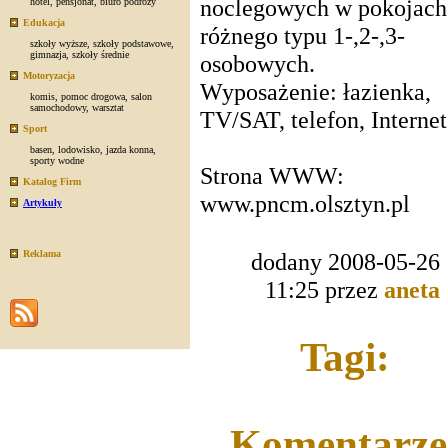
noclegowych w pokojach
hotel
,
pensjonat
,
biuro podróży
Edukacja
różnego typu 1-,2-,3-
szkoły wyższe
,
szkoły podstawowe
,
gimnazja
,
szkoły średnie
osobowych.
Motoryzacja
Wyposażenie: łazienka,
komis
,
pomoc drogowa
,
salon
samochodowy
,
warsztat
TV/SAT, telefon, Internet
Sport
basen
,
lodowisko
,
jazda konna
,
sporty wodne
Strona WWW:
Katalog Firm
www.pncm.olsztyn.pl
Artykuły
Reklama
dodany 2008-05-26
11:25 przez
aneta
Tagi:
Komentarze