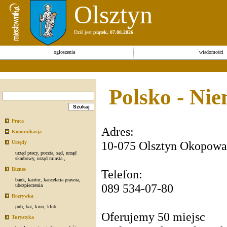
Olsztyn
Dziś jest
piątek, 07.08.2026
ogłoszenia
wiadomości
Polsko - Ni
Praca
Adres:
Komunikacja
10-075 Olsztyn Okopowa
Urzędy
urząd pracy
,
poczta
,
sąd
,
urząd
skarbowy
,
urząd miasta
,
Biznes
Telefon:
bank
,
kantor
,
kancelaria prawna
,
089 534-07-80
ubezpieczenia
Rozrywka
pub
,
bar
,
kino
,
klub
Oferujemy 50 miejsc
Turystyka