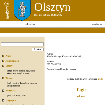
Olsztyn
Dziś jest
sobota, 08.08.2026
ogłoszenia
wiadomości
Adres:
Praca
10-434 Olsztyn Kołobrzeska 50/203
Komunikacja
Telefon:
089 534-62-20
Urzędy
Pośrednictwo Ubezpieczeniowe
urząd pracy
,
poczta
,
sąd
,
urząd
skarbowy
,
urząd miasta
,
Biznes
dodany 2008-05-26 11:26 przez
aneta
bank
,
kantor
,
kancelaria prawna
,
ubezpieczenia
Tagi:
Rozrywka
pub
,
bar
,
kino
,
klub
zabawa
Turystyka