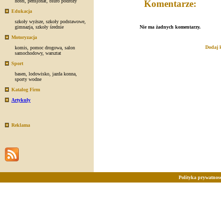
hotel
,
pensjonat
,
biuro podróży
Komentarze:
Edukacja
szkoły wyższe
,
szkoły podstawowe
,
gimnazja
,
szkoły średnie
Nie ma żadnych komentarzy.
Motoryzacja
Dodaj 
komis
,
pomoc drogowa
,
salon
samochodowy
,
warsztat
Sport
basen
,
lodowisko
,
jazda konna
,
sporty wodne
Katalog Firm
Artykuły
Reklama
Polityka prywatnosc