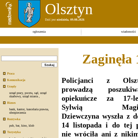
Olsztyn
Dziś jest
niedziela, 09.08.2026
ogłoszenia
wiadomości
Zaginęła 
Praca
Policjanci z Olsz
Komunikacja
Urzędy
prowadzą poszukiw
urząd pracy
,
poczta
,
sąd
,
urząd
opiekuńcze za 17-le
skarbowy
,
urząd miasta
,
Biznes
Sylwią Magie
bank
,
kantor
,
kancelaria prawna
,
ubezpieczenia
Dziewczyna wyszła z 
Rozrywka
14 listopada i do tej 
pub
,
bar
,
kino
,
klub
nie wróciła ani z nikim
Turystyka