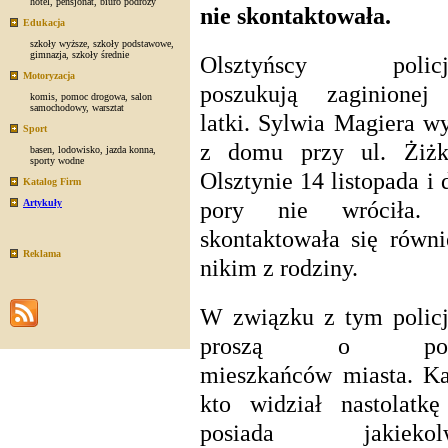
hotel
,
pensjonat
,
biuro podróży
nie skontaktowała.
Edukacja
szkoły wyższe
,
szkoły podstawowe
,
gimnazja
,
szkoły średnie
Olsztyńscy policj
Motoryzacja
poszukują zaginionej
komis
,
pomoc drogowa
,
salon
samochodowy
,
warsztat
latki. Sylwia Magiera w
Sport
z domu przy ul. Żiż
basen
,
lodowisko
,
jazda konna
,
sporty wodne
Olsztynie 14 listopada i 
Katalog Firm
pory nie wróciła.
Artykuły
skontaktowała się równi
Reklama
nikim z rodziny.
W związku z tym policj
proszą o po
mieszkańców miasta. Ka
kto widział nastolatkę
posiada jakiekolw