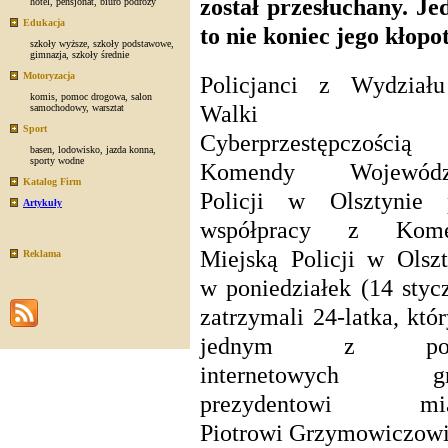
został przesłuchany. Je
hotel
,
pensjonat
,
biuro podróży
Edukacja
to nie koniec jego kłopo
szkoły wyższe
,
szkoły podstawowe
,
gimnazja
,
szkoły średnie
Motoryzacja
Policjanci z Wydział
komis
,
pomoc drogowa
,
salon
Walki
samochodowy
,
warsztat
Sport
Cyberprzestępczością
basen
,
lodowisko
,
jazda konna
,
sporty wodne
Komendy Wojewódzk
Katalog Firm
Policji w Olsztynie 
Artykuły
współpracy z Kome
Miejską Policji w Olszt
Reklama
w poniedziałek (14 styc
zatrzymali 24-latka, któ
jednym z port
internetowych gro
prezydentowi mias
Piotrowi Grzymowiczowi