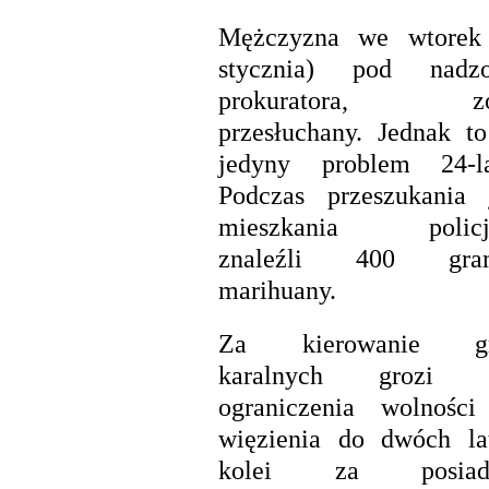
Mężczyzna we wtorek
stycznia) pod nadz
prokuratora, zos
przesłuchany. Jednak to
jedyny problem 24-la
Podczas przeszukania 
mieszkania policj
znaleźli 400 gra
marihuany.
Za kierowanie gr
karalnych grozi k
ograniczenia wolności
więzienia do dwóch la
kolei za posiada