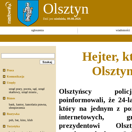
Olsztyn
Dziś jest
niedziela, 09.08.2026
ogłoszenia
wiadomości
Hejter, k
Olsztyn
Praca
Komunikacja
Urzędy
urząd pracy
,
poczta
,
sąd
,
urząd
Olsztyńscy policj
skarbowy
,
urząd miasta
,
poinformowali, że 24-la
Biznes
bank
,
kantor
,
kancelaria prawna
,
który na jednym z por
ubezpieczenia
Rozrywka
internetowych, gr
pub
,
bar
,
kino
,
klub
prezydentowi Olszt
Turystyka